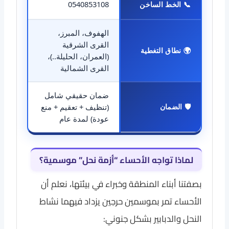
0540853108
📞 الخط الساخن
الهفوف، المبرز،
القرى الشرقية
🌍 نطاق التغطية
(العمران، الحليلة..)،
القرى الشمالية
ضمان حقيقي شامل
🛡️ الضمان
(تنظيف + تعقيم + منع
عودة) لمدة عام
لماذا تواجه الأحساء “أزمة نحل” موسمية؟
بصفتنا أبناء المنطقة وخبراء في بيئتها، نعلم أن
الأحساء تمر بموسمين حرجين يزداد فيهما نشاط
النحل والدبابير بشكل جنوني: