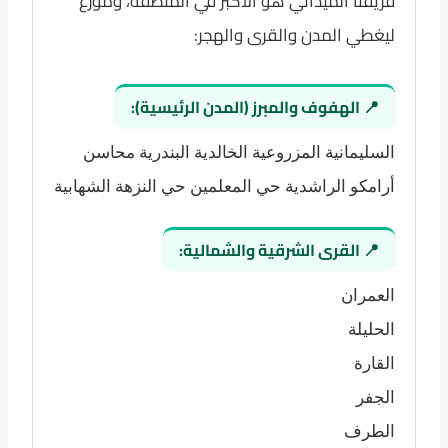
فريقنا الميداني هو الأكبر في المنطقة، وموزع
ليغطي المدن والقرى والهجر:
📍 الهفوف والمبرز (المدن الرئيسية):
السليمانية
المزروعية
الخالدية
البندرية
محاسن
أرامكو
الراشدية
حي المعلمين
حي النزهة
الشهابية
📍 القرى الشرقية والشمالية:
العمران
الحليلة
القارة
الجفر
الطرف