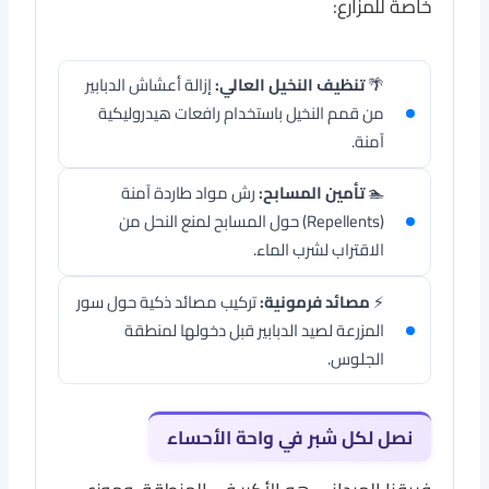
خاصة للمزارع:
🌴
تنظيف النخيل العالي:
إزالة أعشاش الدبابير
من قمم النخيل باستخدام رافعات هيدروليكية
آمنة.
🏊
تأمين المسابح:
رش مواد طاردة آمنة
(Repellents) حول المسابح لمنع النحل من
الاقتراب لشرب الماء.
⚡
مصائد فرمونية:
تركيب مصائد ذكية حول سور
المزرعة لصيد الدبابير قبل دخولها لمنطقة
الجلوس.
نصل لكل شبر في واحة الأحساء