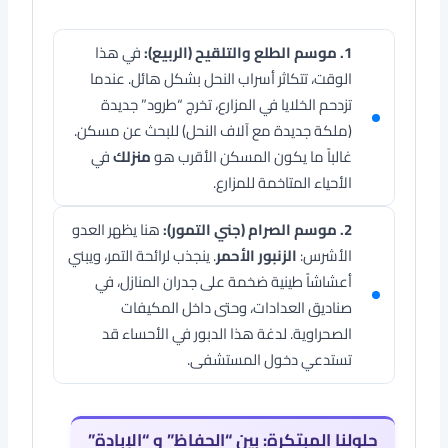
1. موسم الطلع والتلقيح (الربيع):
في هذا
الوقت، تتكاثر أسراب النحل بشكل هائل. عندما
تزدحم الخلايا في المزارع، تخرج “طرود” جديدة
(ملكة جديدة مع آلاف النحل) للبحث عن مسكن.
غالباً ما يكون المسكن الأقرب هو
منزلك
في
الأحياء المتاخمة للمزارع.
2. موسم الصرام (جني التمور):
هنا يظهر العدو
الأشرس:
الزنبور الأحمر
. ينجذب لرائحة التمر، ويبني
أعشاشاً طينية ضخمة على جدران المنازل، في
صناديق العدادات، وحتى داخل المكيفات
الصحراوية. لدغة هذا الدبور في الأحساء قد
تستدعي دخول المستشفى.
حلولنا المبتكرة: بين “الحفاظ” و “الإبادة”