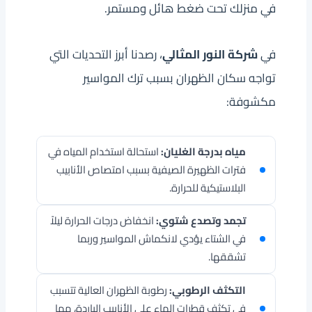
في منزلك تحت ضغط هائل ومستمر.
في
شركة النور المثالي
، رصدنا أبرز التحديات التي
تواجه سكان الظهران بسبب ترك المواسير
مكشوفة:
مياه بدرجة الغليان:
استحالة استخدام المياه في
فترات الظهيرة الصيفية بسبب امتصاص الأنابيب
البلاستيكية للحرارة.
تجمد وتصدع شتوي:
انخفاض درجات الحرارة ليلاً
في الشتاء يؤدي لانكماش المواسير وربما
تشققها.
التكثف الرطوبي:
رطوبة الظهران العالية تتسبب
في تكثف قطرات الماء على الأنابيب الباردة، مما