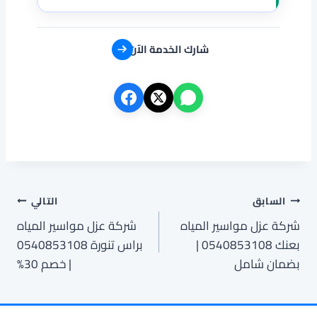
شارك الخدمة الآن
تصفّح
السابق
التالي
شركة عزل مواسير المياه
شركة عزل مواسير المياه
المقالات
بعنك 0540853108 |
براس تنورة 0540853108
بضمان شامل
| خصم 30%