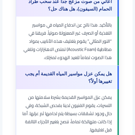
أعاني من صوت مزعج جداً عند سحب طراد
الحمام (السيفون)، هل هناك حل؟
بالتأكيد. هذا ناتج عن اندفاع المياه في مواسير
التغذية أو الصرف غير المعزولة صوتياً. فريقنا في
“النور المثالي” يقوم بتغليف هذه الأنابيب بمواد
مطاطية (Acoustic Foam) تمتص الاهتزازات وتلغي
هذا الصوت تماماً لتعيد الهدوء لمنزلك.
هل يمكن عزل مواسير المياه القديمة أم يجب
تغييرها أولاً؟
يمكن عزل المواسير القديمة بشرط سلامتها من
التسربات. يقوم الفنيون لدينا بفحص الشبكة، وفي
حال وجود تشققات بسيطة يتم لحامها ثم عزلها. أما
إذا كانت متهالكة تماماً، ننصح بتغيير الأجزاء التالفة
قبل تغليفها.