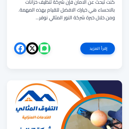
كنت تبحث عن الامان فإن شركة تنظيف خزانات
بالاحساء هي خيارك الافضل للقيام بهذه المهمة.
ومن خلال خبرة شركة النور المثالي نوفر…
شركة
إقرأ المزيد
تنظيف
خزانات
بالاحساء
0540853108
النور
المثالي