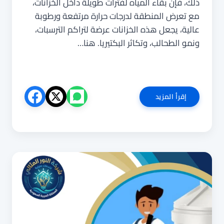
ذلك، فإن بقاء المياه لفترات طويلة داخل الخزانات،
مع تعرض المنطقة لدرجات حرارة مرتفعة ورطوبة
عالية، يجعل هذه الخزانات عرضة لتراكم الترسبات،
ونمو الطحالب، وتكاثر البكتيريا. هنا…
شركة
إقرأ المزيد
تنظيف
خزانات
بالدمام
0540853108
غسيل
و
تطهير
خزانات
المياه