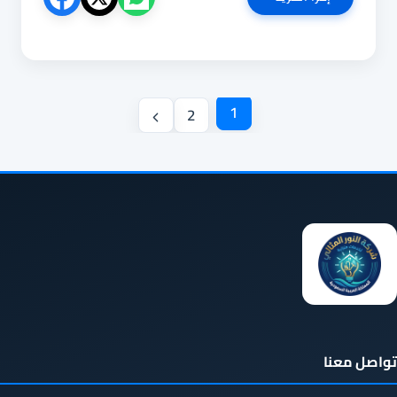
تنظيف
خزانات
براس
تنورة
0540853108
تنقل
|
1
2
خبراء
الصفحة
الصفحة
غسيل
التالية
وتعقيم
وعزل
الخزانات
تواصل معنا