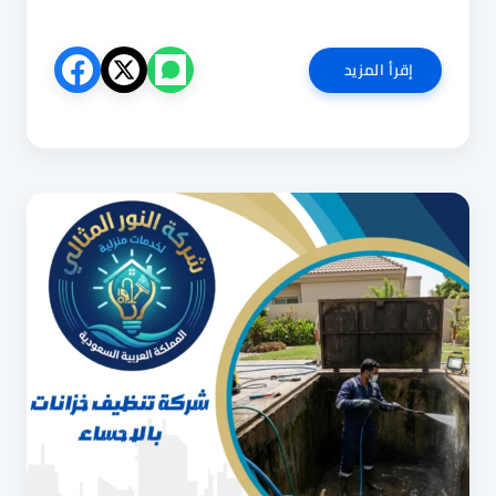
شركة
إقرأ المزيد
تنظيف
خزانات
بالخبر
0540853108
غسيل
وتعقيم
خزانات
المياه