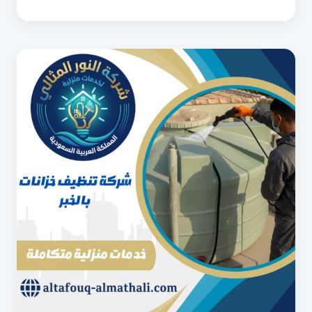
بالقطيف
0540853108
خبراء
غسيل
وتعقيم
الخزانات