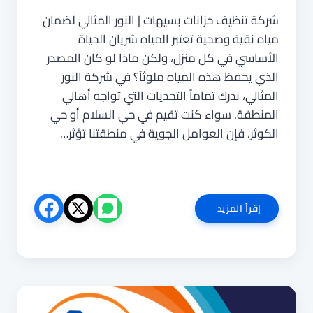
شركة تنظيف خزانات بسيهات | النور المثالي لضمان
مياه نقية وصحية تعتبر المياه شريان الحياة
الأساسي في كل منزل، ولكن ماذا لو كان المصدر
الذي يحفظ هذه المياه ملوثاً؟ في شركة النور
المثالي، ندرك تماماً التحديات التي تواجه أهالي
المنطقة. سواء كنت تقيم في حي السلام أو حي
الكوثر، فإن العوامل الجوية في منطقتنا تؤثر…
شركة
إقرأ المزيد
تنظيف
خزانات
بسيهات
0540853108
|
غسيل
وتطهير