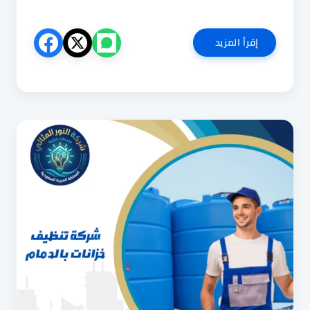
شركة
إقرأ المزيد
تنظيف
خزانات
بالظهران
0540853108
تطهير
وتعقيم
الخزانات