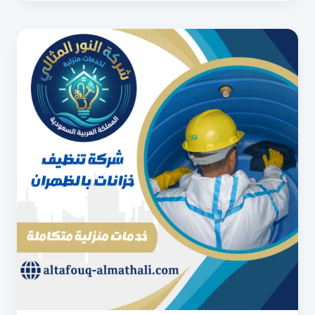
0540853108
|
تعقيم
وغسيل
الخزانات